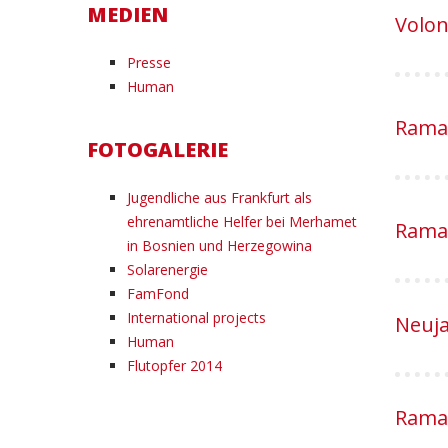
MEDIEN
Volon
Presse
Human
Ramad
FOTOGALERIE
Jugendliche aus Frankfurt als
ehrenamtliche Helfer bei Merhamet
Ramad
in Bosnien und Herzegowina
Solarenergie
FamFond
International projects
Neuja
Human
Flutopfer 2014
Ramad