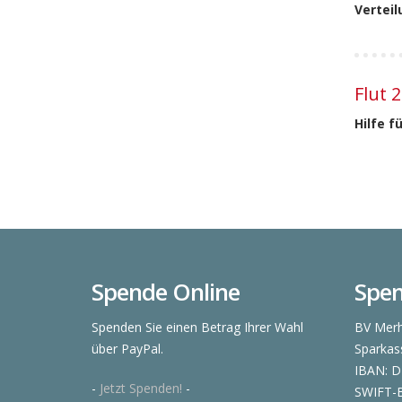
Verteil
Flut 
Hilfe f
Spende Online
Spe
Spenden Sie einen Betrag Ihrer Wahl
BV Merh
über PayPal.
Sparkas
IBAN: D
-
Jetzt Spenden!
-
SWIFT-