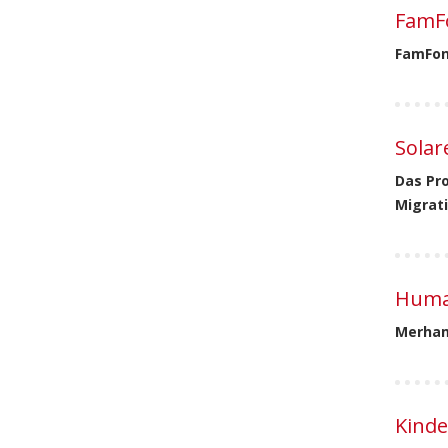
FamF
FamFond
Solar
Das Pro
Migrati
Hum
Merham
Kind