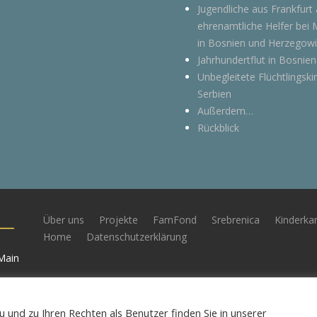
Jugendliche aus Frankfurt 
ehrenamtliche Helfer bei
in Bosnien und Herzegow
Jahrhundertflut in Bosnien
Unbegleitete Flüchtlingski
Serbien
Außerdem…
Rückblick
Über uns
Projekte
FamFond
Srebrenica
Kinderka
Home
Datenschutzerklärung
Main
und zu Ihren Rechten als Benutzer finden Sie in unserer