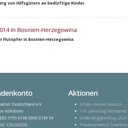
ung von Hilfsgütern an bedürftige Kinder.
2014 in Bosnien-Herzegowina
ür Flutopfer in Bosnien-Herzegowina.
ndenkonto
Aktionen
amet Deutschland e.V.
Erfülle meinen Wunsch
se KölnBonn
110. Jahrestag Merhamet
E83 3705 0198 0000 0739 99
Unabhängigkeitstag 2024
BIC: COLSDE33
Friedensmarsch Srebrenic