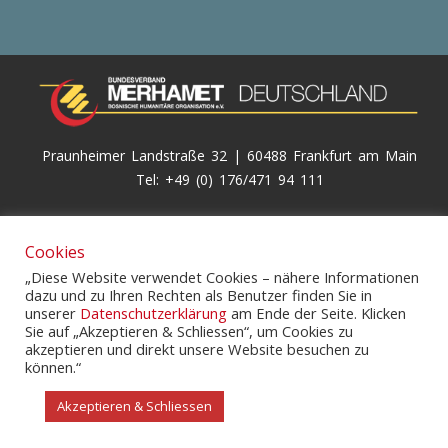
Praunheimer Landstraße 32 | 60488 Frankfurt am Main
Tel: +49 (0) 176/471 94 111
© 2026
Merhamet Deutschland e.V.
Cookies
„Diese Website verwendet Cookies – nähere Informationen
dazu und zu Ihren Rechten als Benutzer finden Sie in
unserer
Datenschutzerklärung
am Ende der Seite. Klicken
Sie auf „Akzeptieren & Schliessen“, um Cookies zu
akzeptieren und direkt unsere Website besuchen zu
können.“
Über uns
Projekte
FamFond
Srebrenica
Kinderkarawane 2021
Kalimero
Kurban
Akzeptieren & Schliessen
Patenschaften
Home
Datenschutzerklärung