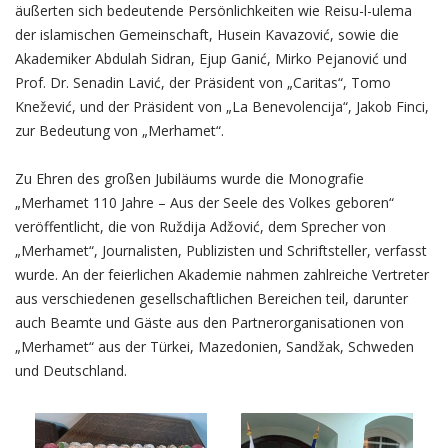
äußerten sich bedeutende Persönlichkeiten wie Reisu-l-ulema
der islamischen Gemeinschaft, Husein Kavazović, sowie die
Akademiker Abdulah Sidran, Ejup Ganić, Mirko Pejanović und
Prof. Dr. Senadin Lavić, der Präsident von „Caritas“, Tomo
Knežević, und der Präsident von „La Benevolencija“, Jakob Finci,
zur Bedeutung von „Merhamet“.
Zu Ehren des großen Jubiläums wurde die Monografie
„Merhamet 110 Jahre – Aus der Seele des Volkes geboren“
veröffentlicht, die von Ruždija Adžović, dem Sprecher von
„Merhamet“, Journalisten, Publizisten und Schriftsteller, verfasst
wurde. An der feierlichen Akademie nahmen zahlreiche Vertreter
aus verschiedenen gesellschaftlichen Bereichen teil, darunter
auch Beamte und Gäste aus den Partnerorganisationen von
„Merhamet“ aus der Türkei, Mazedonien, Sandžak, Schweden
und Deutschland.